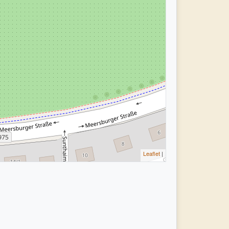
Leaflet
|