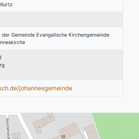
 Kurtz
8
rg
isch.de/johannesgemeinde