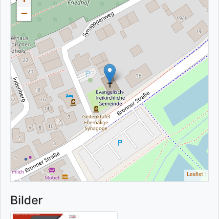
−
Leaflet
|
Bilder