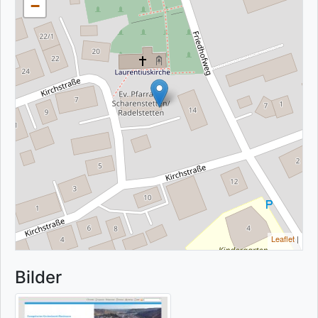
−
Leaflet
|
Bilder