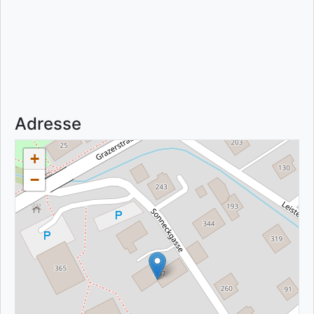
Adresse
+
−