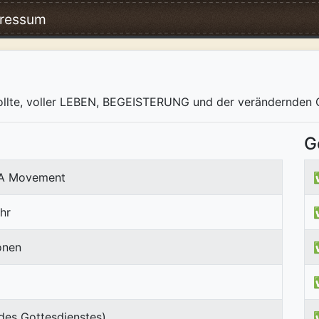
ressum
in sollte, voller LEBEN, BEGEISTERUNG und der verändern
G
IA Movement
hr
onen
des Gottesdienstes)