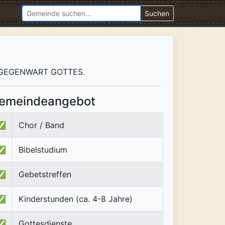
Suchen
den GEGENWART GOTTES.
emeindeangebot
✅
Chor / Band
✅
Bibelstudium
✅
Gebetstreffen
✅
Kinderstunden (ca. 4-8 Jahre)
✅
Gottesdienste