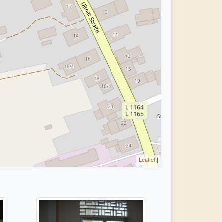
Leaflet
|