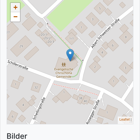
+
−
Leaflet
|
Bilder