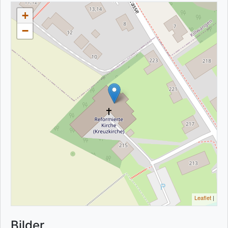
+
−
Leaflet
|
Bilder