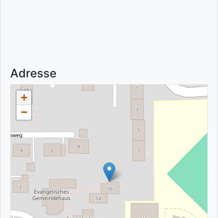
Adresse
+
−