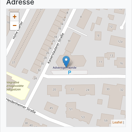
Adresse
+
−
Leaflet
|