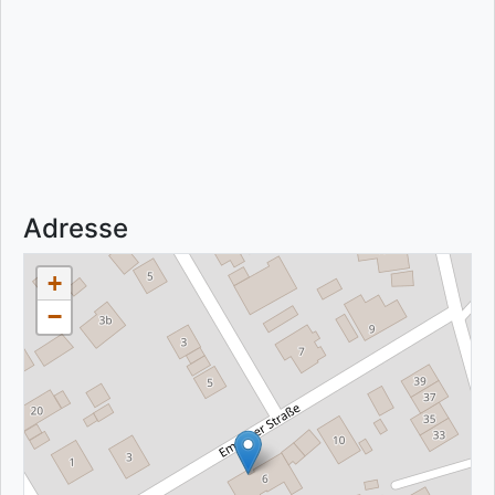
Adresse
+
−