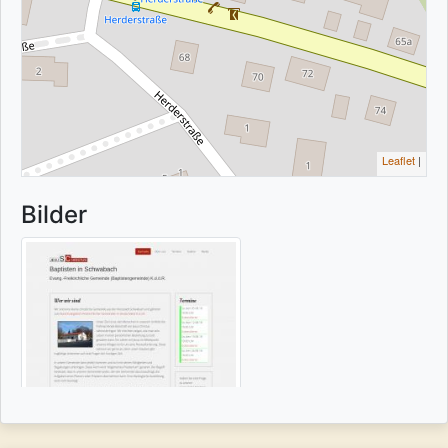
Leaflet
|
Bilder