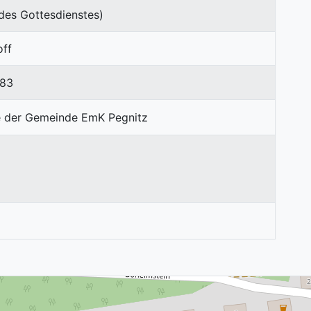
des Gottesdienstes)
off
 83
1