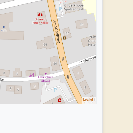
Leaflet
|