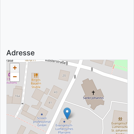
Adresse
+
−