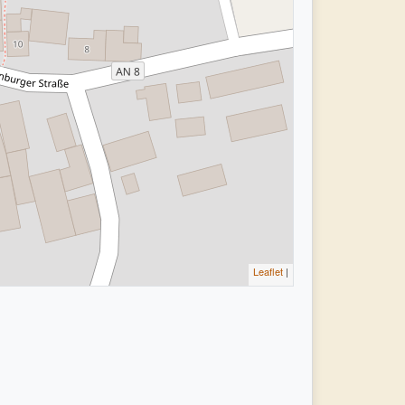
Leaflet
|