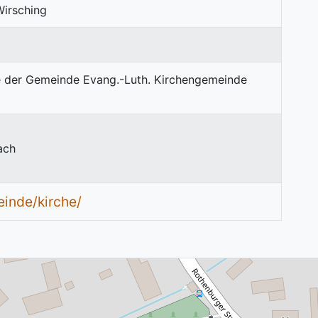
Wirsching
ach
inde/kirche/