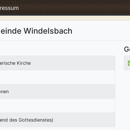
ressum
meinde Windelsbach
G
erische Kirche
onen
end des Gottesdienstes)