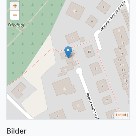
+
−
Leaflet
|
Bilder