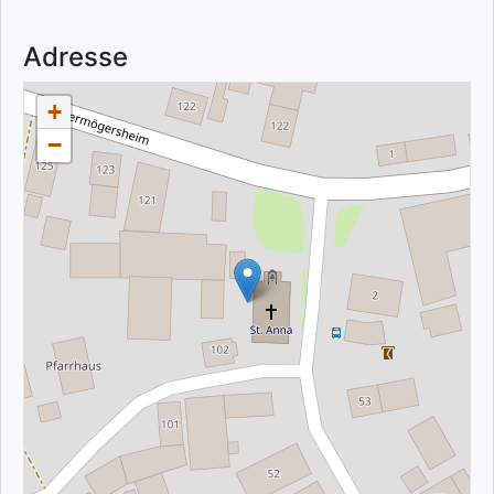
Adresse
+
−