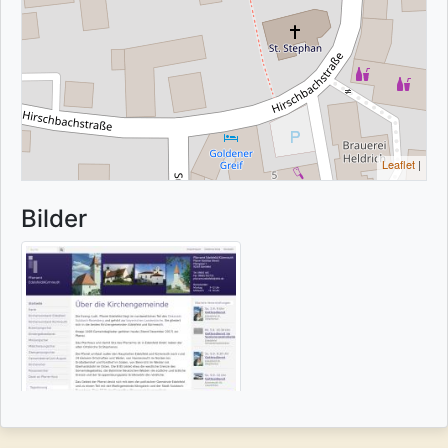
Leaflet
|
Bilder