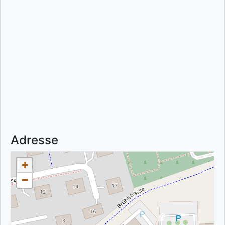
Adresse
+
−