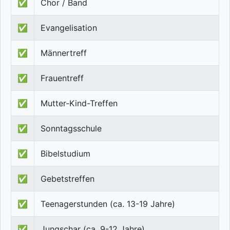
✅
Chor / Band
✅
Evangelisation
✅
Männertreff
✅
Frauentreff
✅
Mutter-Kind-Treffen
✅
Sonntagsschule
✅
Bibelstudium
✅
Gebetstreffen
✅
Teenagerstunden (ca. 13-19 Jahre)
✅
Jungschar (ca. 9-12 Jahre)