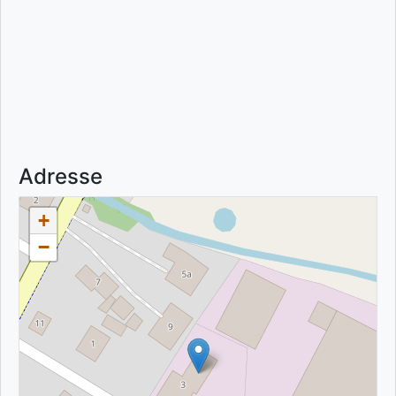
Adresse
+
−