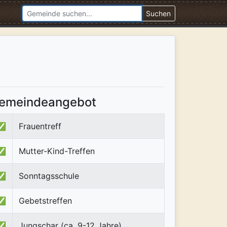
Suchen
emeindeangebot
✅
Frauentreff
✅
Mutter-Kind-Treffen
✅
Sonntagsschule
✅
Gebetstreffen
✅
Jungschar (ca. 9-12 Jahre)