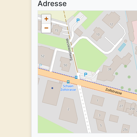
Adresse
+
−