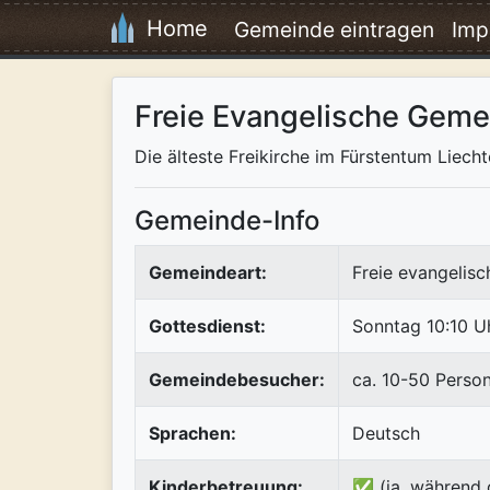
Home
Gemeinde eintragen
Imp
Freie Evangelische Gem
Die älteste Freikirche im Fürstentum Liech
Gemeinde-Info
Gemeindeart:
Freie evangelis
Gottesdienst:
Sonntag 10:10 U
Gemeindebesucher:
ca. 10-50 Perso
Sprachen:
Deutsch
Kinderbetreuung:
✅ (ja, während 