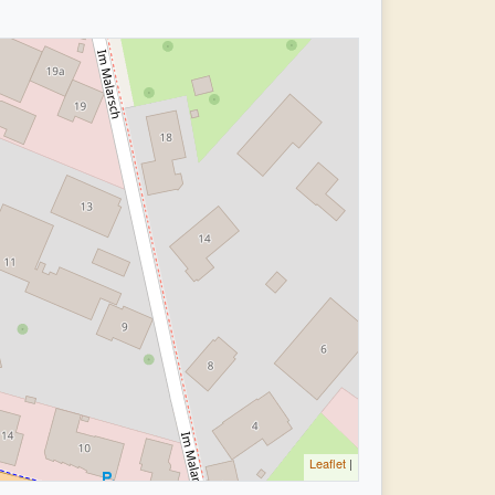
Leaflet
|