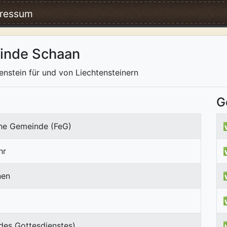
ressum
einde Schaan
tenstein für und von Liechtensteinern
G
che Gemeinde (FeG)
hr
nen
des Gottesdienstes)