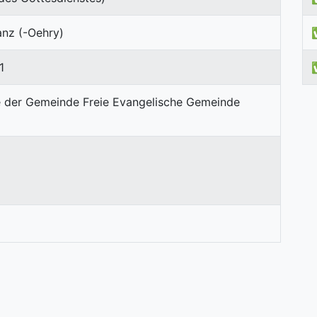
anz (-Oehry)
1