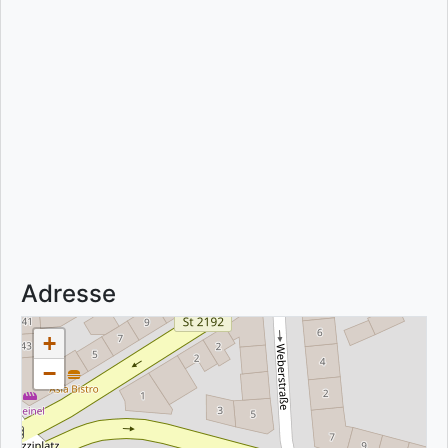
Adresse
+
−