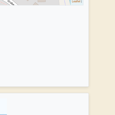
Leaflet
|