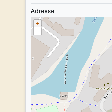
Adresse
+
−