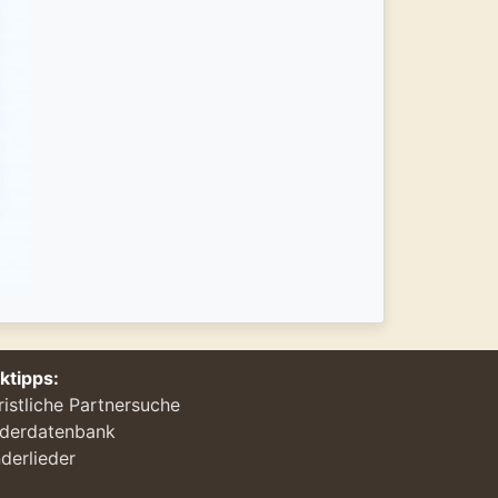
nktipps:
ristliche Partnersuche
ederdatenbank
derlieder