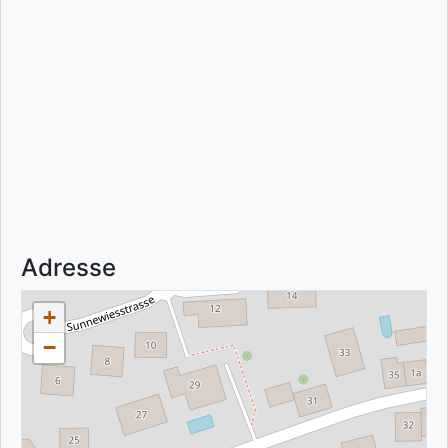
Adresse
+
−