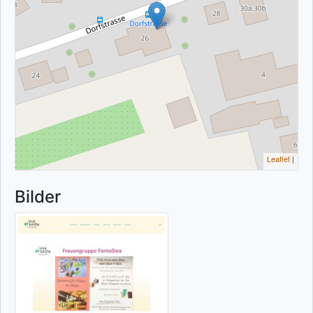
Leaflet
|
Bilder