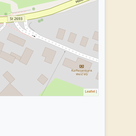
Leaflet
|