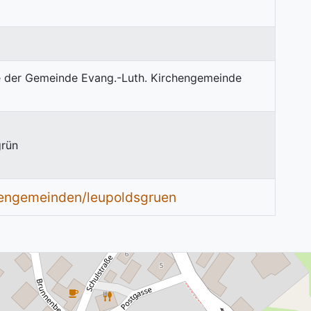
grün
hengemeinden/leupoldsgruen