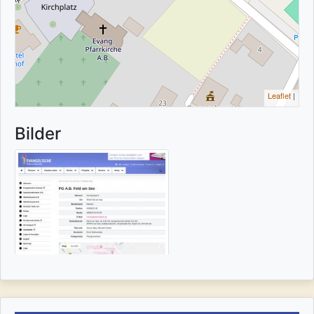
Leaflet
|
Bilder