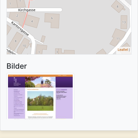
Leaflet
|
Bilder