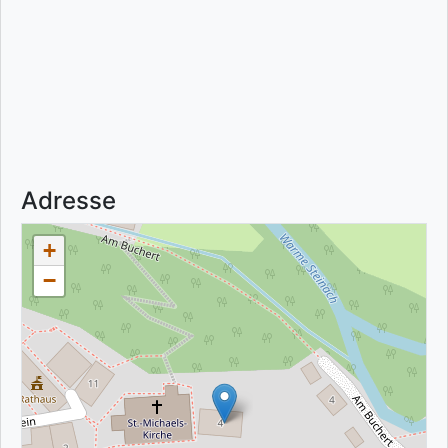
Adresse
+
−