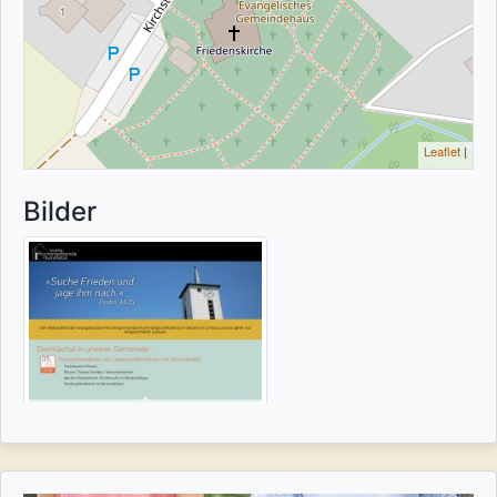
Leaflet
|
Bilder