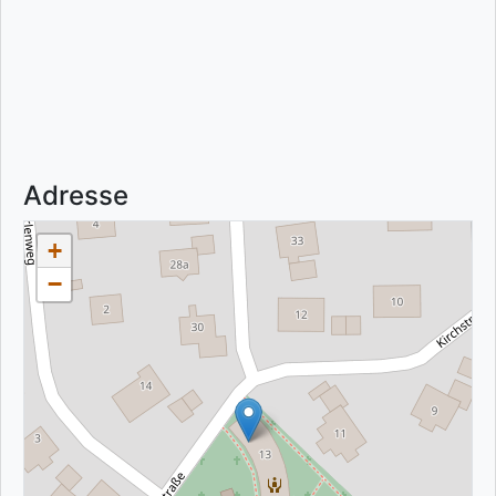
Adresse
+
−