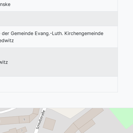
enske
witz