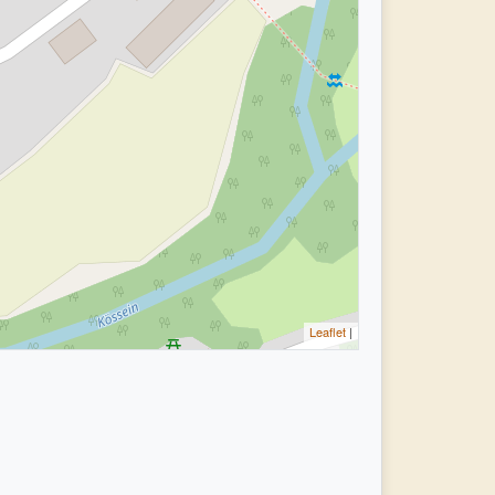
Leaflet
|