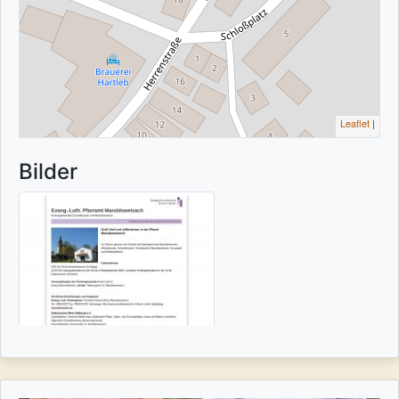
Leaflet
|
Bilder