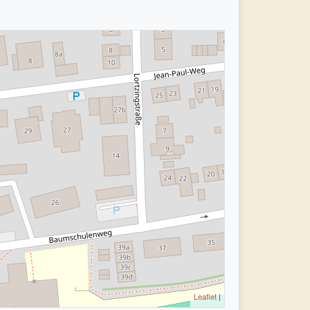
Leaflet
|