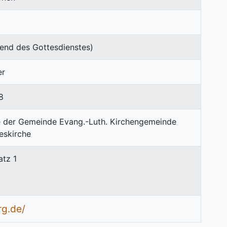
end des Gottesdienstes)
er
8
atz 1
rg.de/