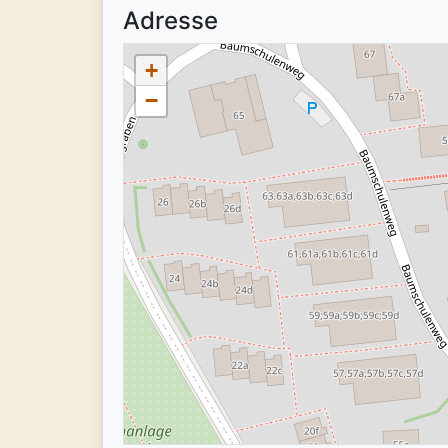
Adresse
+
−