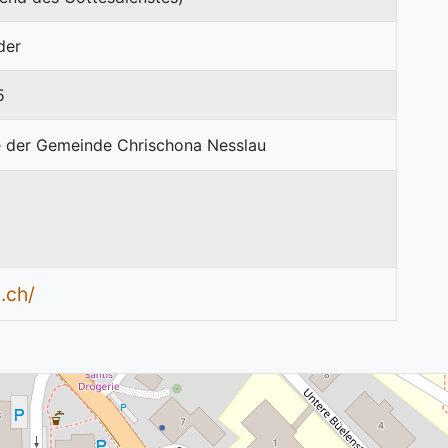
der
5
.ch/