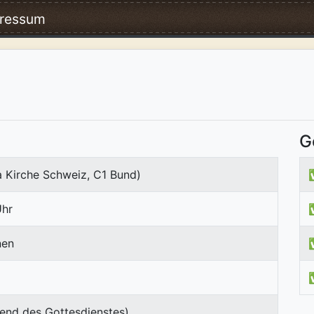
ressum
G
a Kirche Schweiz, C1 Bund)
Uhr
nen
end des Gottesdienstes)