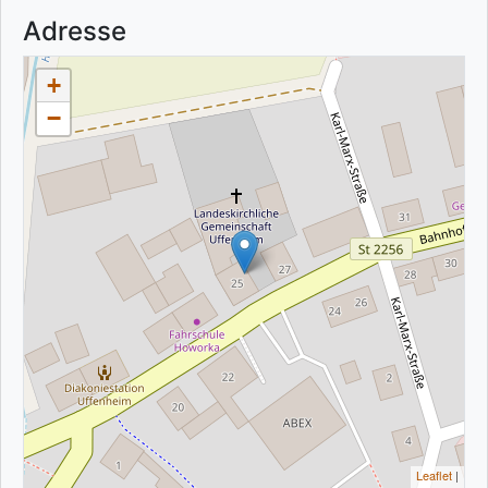
Adresse
+
−
Leaflet
|