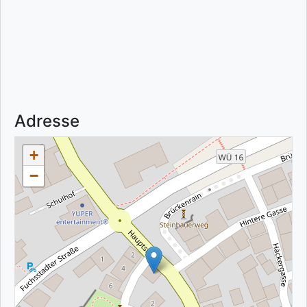
Adresse
+
−