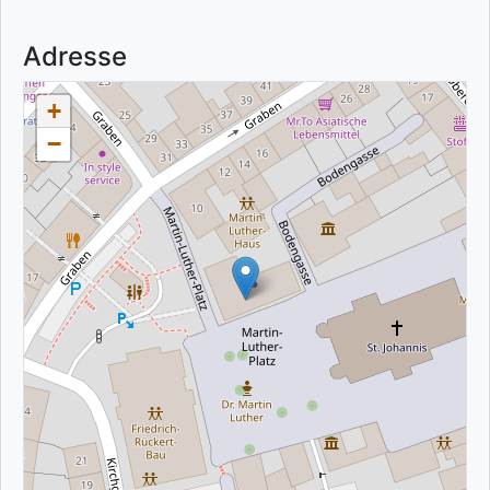
Adresse
+
−