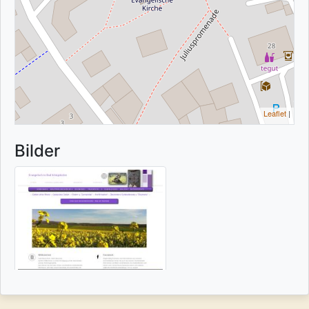
Leaflet
|
Bilder