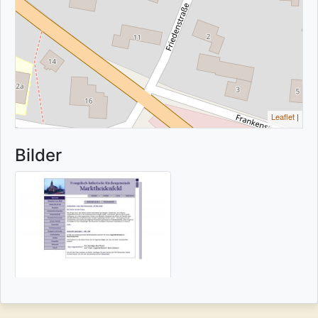
Leaflet
|
Bilder