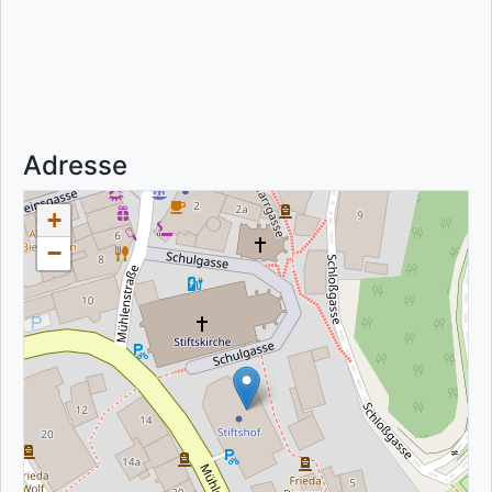
Adresse
+
−