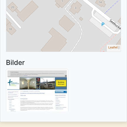
Leaflet
|
Bilder