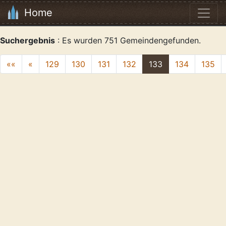
Home
Suchergebnis
: Es wurden 751 Gemeindengefunden.
««
«
129
130
131
132
133
134
135