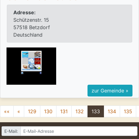
Adresse:
Schützenstr. 15
57518 Betzdorf
Deutschland
zur Gemeinde »
««
«
129
130
131
132
133
134
135
E-Mail: