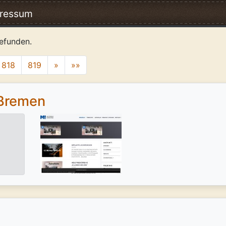
ressum
efunden.
818
819
»
»»
 Bremen