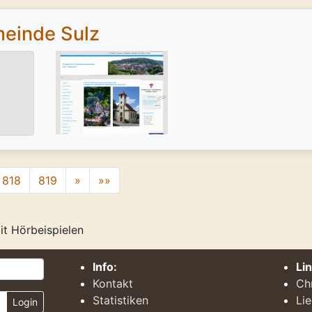
meinde Sulz
818
819
»
»»
it Hörbeispielen
Info:
Li
Kontakt
Ch
Statistiken
Li
Login