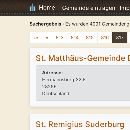
Home
Gemeinde eintragen
Imp
Suchergebnis
: Es wurden 4091 Gemeindeng
««
«
813
814
815
816
817
St. Matthäus-Gemeinde
Adresse:
Hermannsburg 32 E
28259
Deutschland
St. Remigius Suderburg