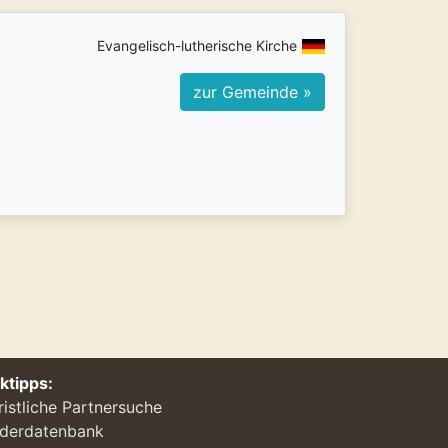
Evangelisch-lutherische Kirche
zur Gemeinde »
nktipps:
ristliche Partnersuche
ederdatenbank