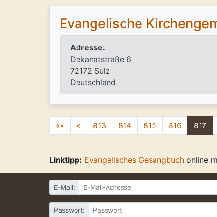
Evangelische Kirchenge
Adresse:
Dekanatstraße 6
72172 Sulz
Deutschland
««
«
813
814
815
816
817
Linktipp:
Evangelisches Gesangbuch
online m
E-Mail:
Passwort: