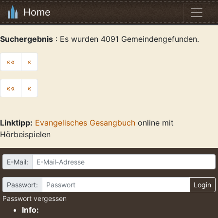
Home
Suchergebnis
: Es wurden 4091 Gemeindengefunden.
««
«
««
«
Linktipp:
Evangelisches Gesangbuch
online mit
Hörbeispielen
E-Mail:
Passwort:
Login
Passwort vergessen
Info: