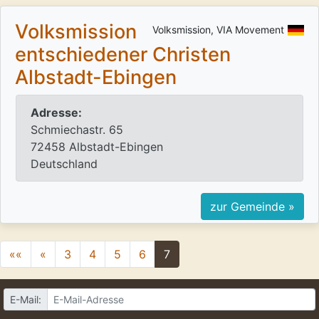
Volksmission
Volksmission, VIA Movement
entschiedener Christen
Albstadt-Ebingen
Adresse:
Schmiechastr. 65
72458 Albstadt-Ebingen
Deutschland
zur Gemeinde »
««
«
3
4
5
6
7
E-Mail: