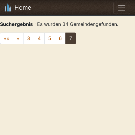
Home
Suchergebnis
: Es wurden 34 Gemeindengefunden.
««
«
3
4
5
6
7