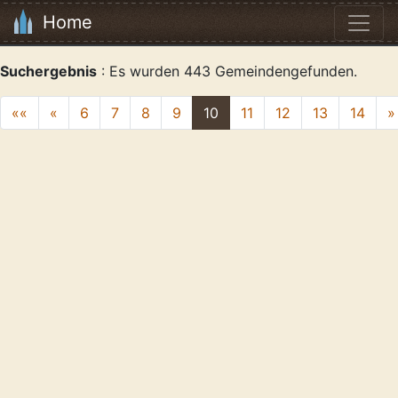
Home
Suchergebnis
: Es wurden 443 Gemeindengefunden.
««
«
6
7
8
9
10
11
12
13
14
»