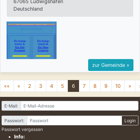
67065 Ludwigshafen
Deutschland
zur Gemeinde »
««
«
2
3
4
5
6
7
8
9
10
»
E-Mail:
Passwort:
Login
Passwort vergessen
Info: