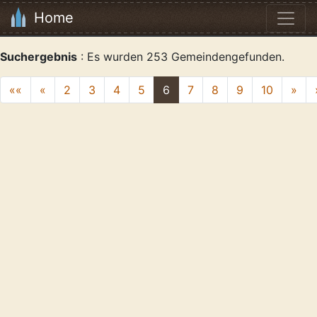
Home
Suchergebnis
: Es wurden 253 Gemeindengefunden.
««
«
2
3
4
5
6
7
8
9
10
»