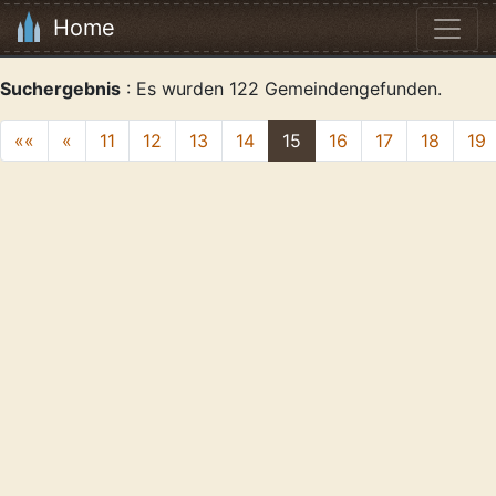
Home
Suchergebnis
: Es wurden 122 Gemeindengefunden.
««
«
11
12
13
14
15
16
17
18
19