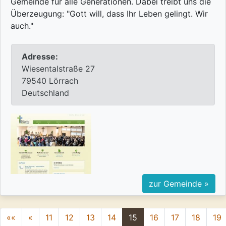
Gemeinde für alle Generationen. Dabei treibt uns die
Überzeugung: "Gott will, dass Ihr Leben gelingt. Wir
auch."
Adresse:
Wiesentalstraße 27
79540 Lörrach
Deutschland
zur Gemeinde »
««
«
11
12
13
14
15
16
17
18
19