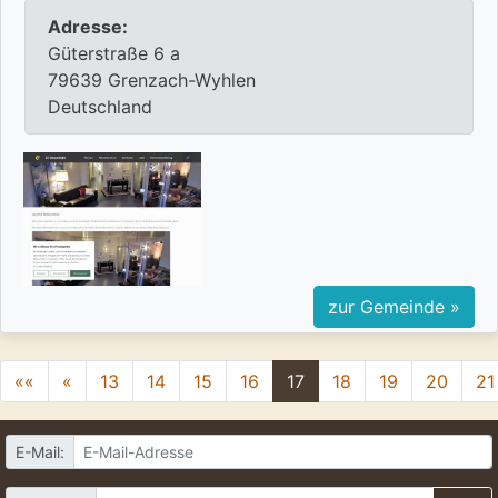
Adresse:
Güterstraße 6 a
79639 Grenzach-Wyhlen
Deutschland
zur Gemeinde »
««
«
13
14
15
16
17
18
19
20
21
E-Mail: