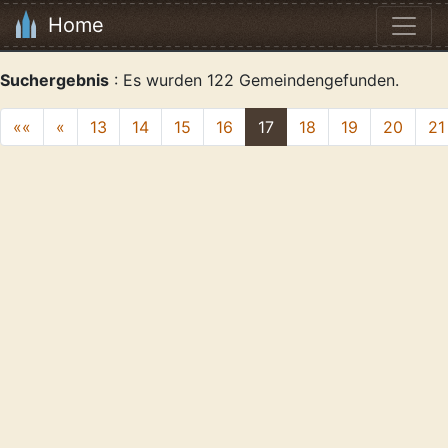
Home
Suchergebnis
: Es wurden 122 Gemeindengefunden.
««
«
13
14
15
16
17
18
19
20
21