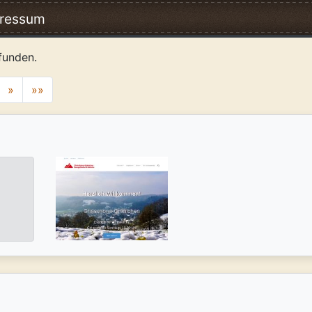
ressum
funden.
»
»»