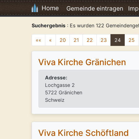
Home
Gemeinde eintragen
Imp
Suchergebnis
: Es wurden 122 Gemeindenge
««
«
20
21
22
23
24
25
Viva Kirche Gränichen
Adresse:
Lochgasse 2
5722 Gränichen
Schweiz
Viva Kirche Schöftland