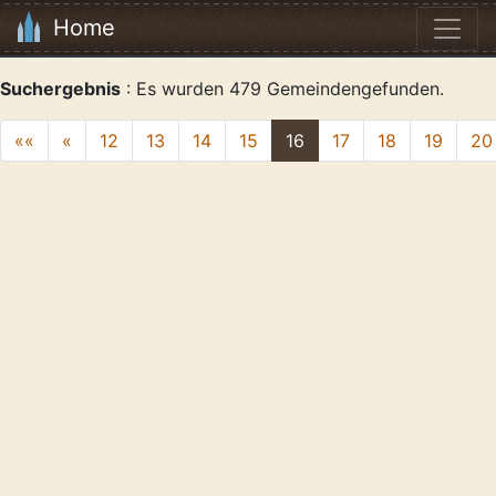
Home
Suchergebnis
: Es wurden 479 Gemeindengefunden.
««
«
12
13
14
15
16
17
18
19
20