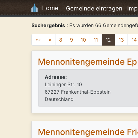
Home
Gemeinde eintragen
Imp
Suchergebnis
: Es wurden 66 Gemeindengef
««
«
8
9
10
11
12
13
14
Mennonitengemeinde Epp
Adresse:
Leininger Str. 10
67227 Frankenthal-Eppstein
Deutschland
Mennonitengemeinde Frie