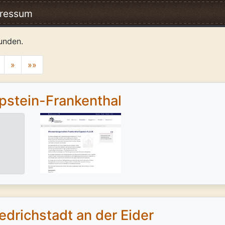
ressum
unden.
»
»»
stein-Frankenthal
drichstadt an der Eider