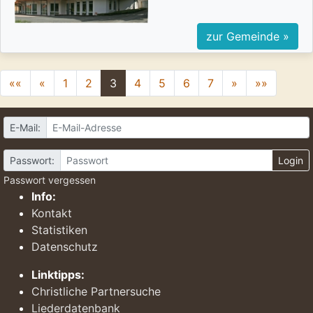
zur Gemeinde »
««
«
1
2
3
4
5
6
7
»
»»
E-Mail:
Passwort:
Login
Passwort vergessen
Info:
Kontakt
Statistiken
Datenschutz
Linktipps:
Christliche Partnersuche
Liederdatenbank